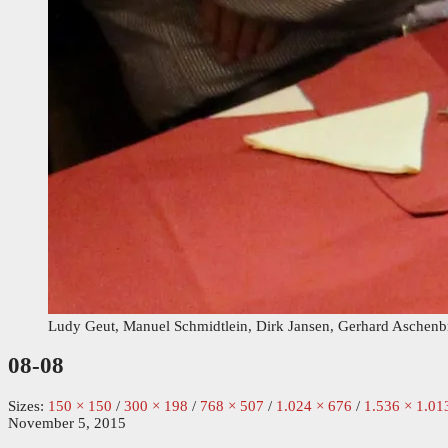
Ludy Geut, Manuel Schmidtlein, Dirk Jansen, Gerhard Aschenbr
08-08
Sizes:
150 × 150
/
300 × 198
/
768 × 507
/
1.024 × 676
/
1.536 × 1.01
November 5, 2015