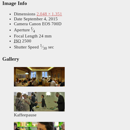
Image Info
Dimensions
2.048 × 1.351
Date
September 4, 2015
Camera
Canon EOS 700D
f
Aperture
⁄
4
Focal Length
24 mm
ISO
2500
1
Shutter Speed
⁄
sec
30
Gallery
Kaffeepause