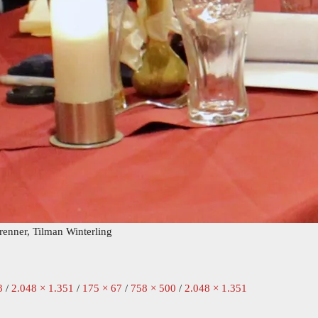
enner, Tilman Winterling
3
/
2.048 × 1.351
/
175 × 67
/
758 × 500
/
2.048 × 1.351