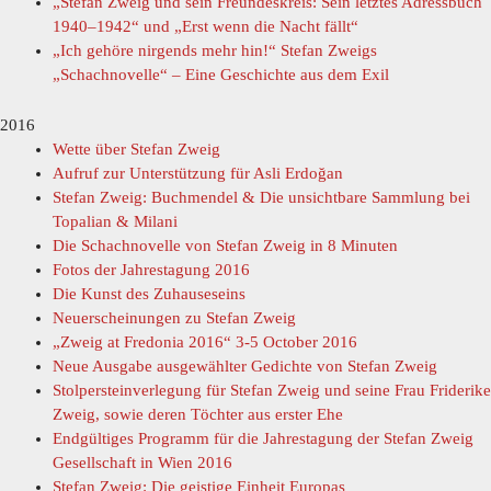
„Stefan Zweig und sein Freundeskreis: Sein letztes Adressbuch
1940–1942“ und „Erst wenn die Nacht fällt“
„Ich gehöre nirgends mehr hin!“ Stefan Zweigs
„Schachnovelle“ – Eine Geschichte aus dem Exil
2016
Wette über Stefan Zweig
Aufruf zur Unterstützung für Asli Erdoğan
Stefan Zweig: Buchmendel & Die unsichtbare Sammlung bei
Topalian & Milani
Die Schachnovelle von Stefan Zweig in 8 Minuten
Fotos der Jahrestagung 2016
Die Kunst des Zuhauseseins
Neuerscheinungen zu Stefan Zweig
„Zweig at Fredonia 2016“ 3-5 October 2016
Neue Ausgabe ausgewählter Gedichte von Stefan Zweig
Stolpersteinverlegung für Stefan Zweig und seine Frau Friderike
Zweig, sowie deren Töchter aus erster Ehe
Endgültiges Programm für die Jahrestagung der Stefan Zweig
Gesellschaft in Wien 2016
Stefan Zweig: Die geistige Einheit Europas