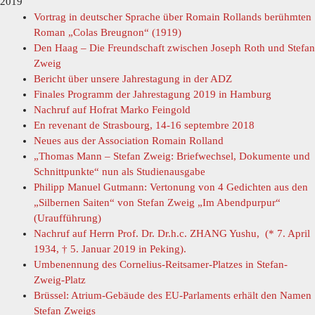
2019
Vortrag in deutscher Sprache über Romain Rollands berühmten
Roman „Colas Breugnon“ (1919)
Den Haag – Die Freundschaft zwischen Joseph Roth und Stefan
Zweig
Bericht über unsere Jahrestagung in der ADZ
Finales Programm der Jahrestagung 2019 in Hamburg
Nachruf auf Hofrat Marko Feingold
En revenant de Strasbourg, 14-16 septembre 2018
Neues aus der Association Romain Rolland
„Thomas Mann – Stefan Zweig: Briefwechsel, Dokumente und
Schnittpunkte“ nun als Studienausgabe
Philipp Manuel Gutmann: Vertonung von 4 Gedichten aus den
„Silbernen Saiten“ von Stefan Zweig „Im Abendpurpur“
(Uraufführung)
Nachruf auf Herrn Prof. Dr. Dr.h.c. ZHANG Yushu, (* 7. April
1934, † 5. Januar 2019 in Peking).
Umbenennung des Cornelius-Reitsamer-Platzes in Stefan-
Zweig-Platz
Brüssel: Atrium-Gebäude des EU-Parlaments erhält den Namen
Stefan Zweigs