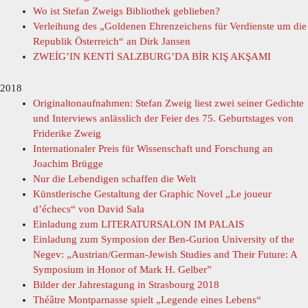
Wo ist Stefan Zweigs Bibliothek geblieben?
Verleihung des „Goldenen Ehrenzeichens für Verdienste um die
Republik Österreich“ an Dirk Jansen
ZWEİG’IN KENTİ SALZBURG’DA BİR KIŞ AKŞAMI
2018
Originaltonaufnahmen: Stefan Zweig liest zwei seiner Gedichte
und Interviews anlässlich der Feier des 75. Geburtstages von
Friderike Zweig
Internationaler Preis für Wissenschaft und Forschung an
Joachim Brügge
Nur die Lebendigen schaffen die Welt
Künstlerische Gestaltung der Graphic Novel „Le joueur
d’échecs“ von David Sala
Einladung zum LITERATURSALON IM PALAIS
Einladung zum Symposion der Ben-Gurion University of the
Negev: „Austrian/German-Jewish Studies and Their Future: A
Symposium in Honor of Mark H. Gelber”
Bilder der Jahrestagung in Strasbourg 2018
Théâtre Montparnasse spielt „Legende eines Lebens“