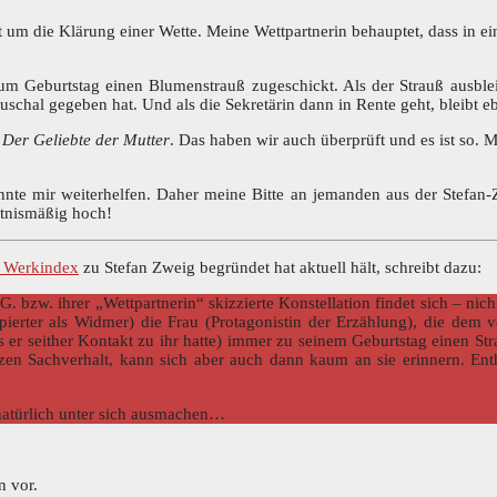
geht um die Klärung einer Wette. Meine Wettpartnerin behauptet, dass in
Geburtstag einen Blumenstrauß zugeschickt. Als der Strauß ausbleibt,
uschal gegeben hat. Und als die Sekretärin dann in Rente geht, bleibt e
,
Der Geliebte der Mutter
. Das haben wir auch überprüft und es ist so. 
nte mir weiterhelfen. Daher meine Bitte an jemanden aus der Stefan-Zw
ltnismäßig hoch!
d Werkindex
zu Stefan Zweig begründet hat aktuell hält, schreibt dazu:
G. bzw. ihrer „Wettpartnerin“ skizzierte Konstellation findet sich – ni
ierter als Widmer) die Frau (Protagonistin der Erzählung), die dem v
er seither Kontakt zu ihr hatte) immer zu seinem Geburtstag einen Strau
n Sachverhalt, kann sich aber auch dann kaum an sie erinnern. Enth
natürlich unter sich ausmachen…
n vor.