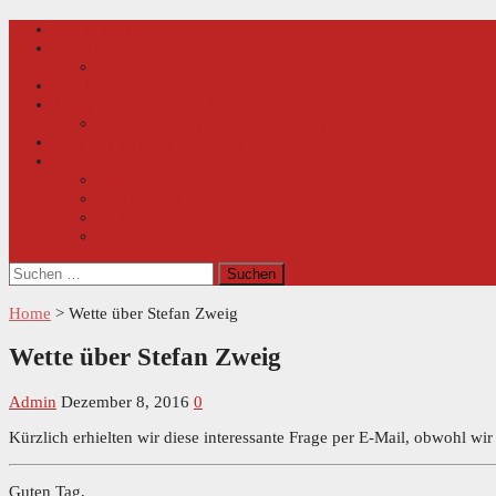
Skip
Primary
Willkommen
Menu
to
Aktuelles
content
Archiv
Mitglied werden
Zweig in der Wissenschaft
Verzeichnisse von Frank Geuenich
Preis der Stefan Zweig Gesellschaft
Kontakt
Vorstand
Datenschutz
Impressum
Links
Suchen
nach:
Home
>
Wette über Stefan Zweig
Wette über Stefan Zweig
Admin
Dezember 8, 2016
0
Kürzlich erhielten wir diese interessante Frage per E-Mail, obwohl wir 
Guten Tag,