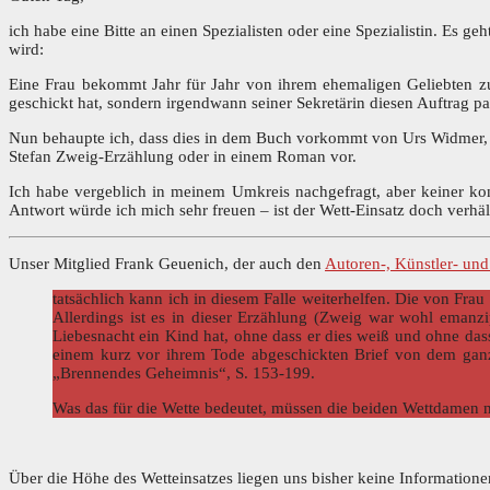
ich habe eine Bitte an einen Spezialisten oder eine Spezialistin. Es 
wird:
Eine Frau bekommt Jahr für Jahr von ihrem ehemaligen Geliebten zum 
geschickt hat, sondern irgendwann seiner Sekretärin diesen Auftrag pa
Nun behaupte ich, dass dies in dem Buch vorkommt von Urs Widmer
Stefan Zweig-Erzählung oder in einem Roman vor.
Ich habe vergeblich in meinem Umkreis nachgefragt, aber keiner kon
Antwort würde ich mich sehr freuen – ist der Wett-Einsatz doch verhä
Unser Mitglied Frank Geuenich, der auch den
Autoren-, Künstler- un
tatsächlich kann ich in diesem Falle weiterhelfen. Die von Frau 
Allerdings ist es in dieser Erzählung (Zweig war wohl emanzip
Liebesnacht ein Kind hat, ohne dass er dies weiß und ohne dass 
einem kurz vor ihrem Tode abgeschickten Brief von dem ganze
„Brennendes Geheimnis“, S. 153-199.
Was das für die Wette bedeutet, müssen die beiden Wettdamen 
Über die Höhe des Wetteinsatzes liegen uns bisher keine Informatione