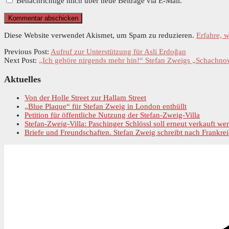
Benachrichtige mich über neue Beiträge via E-Mail.
Diese Website verwendet Akismet, um Spam zu reduzieren.
Erfahre, 
Previous Post:
Aufruf zur Unterstützung für Asli Erdoğan
Next Post:
„Ich gehöre nirgends mehr hin!“ Stefan Zweigs „Schachnov
Primary
Aktuelles
Sidebar
Von der Holle Street zur Hallam Street
„Blue Plaque“ für Stefan Zweig in London enthüllt
Petition für öffentliche Nutzung der Stefan-Zweig-Villa
Stefan-Zweig-Villa: Paschinger Schlössl soll erneut verkauft we
Briefe und Freundschaften. Stefan Zweig schreibt nach Frankrei