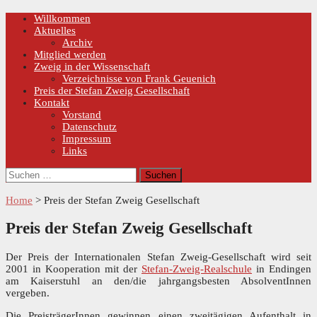
Skip
Primary
Willkommen
Menu
to
Aktuelles
content
Archiv
Mitglied werden
Zweig in der Wissenschaft
Verzeichnisse von Frank Geuenich
Preis der Stefan Zweig Gesellschaft
Kontakt
Vorstand
Datenschutz
Impressum
Links
Suchen
nach:
Home
>
Preis der Stefan Zweig Gesellschaft
Preis der Stefan Zweig Gesellschaft
Der Preis der Internationalen Stefan Zweig-Gesellschaft wird seit
2001 in Kooperation mit der
Stefan-Zweig-Realschule
in Endingen
am Kaiserstuhl an den/die jahrgangsbesten AbsolventInnen
vergeben.
Die PreisträgerInnen gewinnen einen zweitägigen Aufenthalt in