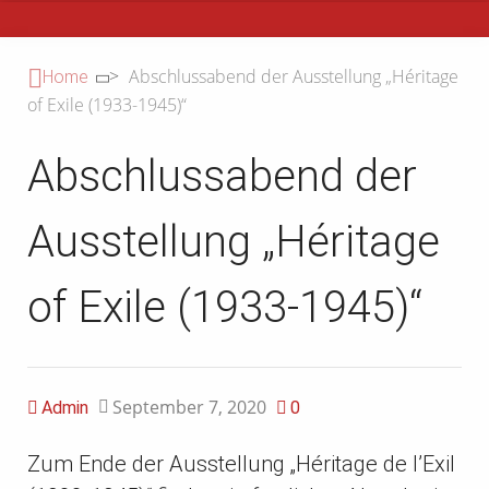
Primary
>
Abschlussabend der Ausstellung „Héritage
Home
Menu
of Exile (1933-1945)“
Abschlussabend der
Ausstellung „Héritage
of Exile (1933-1945)“
September 7, 2020
Admin
0
Zum Ende der Ausstellung „Héritage de l’Exil