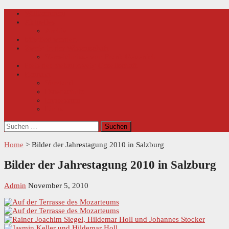
Skip
Primary
Willkommen
Menu
to
Aktuelles
content
Archiv
Mitglied werden
Zweig in der Wissenschaft
Verzeichnisse von Frank Geuenich
Preis der Stefan Zweig Gesellschaft
Kontakt
Vorstand
Datenschutz
Impressum
Links
Suchen
nach:
Home
>
Bilder der Jahrestagung 2010 in Salzburg
Bilder der Jahrestagung 2010 in Salzburg
Admin
November 5, 2010