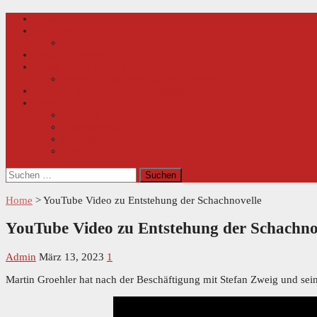
Skip
Primary
Willkommen
Menu
to
Aktuelles
content
Archiv
Mitglied werden
Zweig in der Wissenschaft
Verzeichnisse von Frank Geuenich
Preis der Stefan Zweig Gesellschaft
Kontakt
Vorstand
Datenschutz
Impressum
Links
Suchen
nach:
Home
>
YouTube Video zu Entstehung der Schachnovelle
YouTube Video zu Entstehung der Schachno
Admin
März 13, 2023
1
Martin Groehler hat nach der Beschäftigung mit Stefan Zweig und seine