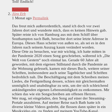
Toll! Endlich!
Antworten
Jörg Erb
1 Monat ago
Permalink
Das freut mich außerordentlich, stand ich doch vor zwei
Jahren dort und wunderte mich, dass es keinen Hinweis gab.
Später reiste ich von Hamburg aus mit dem Schiff über
Southampton nach Bath, besuchte dort seine letzte Adresse in
Europa. Dieses Haus scheint von außen so, als sei es in den
Jahren nach seinem Auszug kaum verändert worden.
Diese Orte zu besuchen, war mir wichtig, ich hatte mitten in
der Pandemie 2020 einen Song geschrieben, während ich „Die
Welt von Gestern“ noch einmal las. Gerade 60 Jahre alt
geworden, mit dem eigenen Stillstand durch die Pandemie an
die Wohnung gefesselt, kamen mir dieses Buch, weitere seiner
Schriften, insbesondere auch seine Tagebücher und Schriften
bedrohlich nah. Die Beschäftigung mit dem Schreiben meines
Liedes, die Fertigstellung dessen, schien mir gleichermaßen
unmöglich und unabdingbar zu sein, um der sich schleichend
ankündigenden eigenen Lebensmüdigkeit zu entkommen. Mir
schien das wie ein Songschreiben am offenen Herzen.
Wer mag, sei eingeladen, den Song auf einer der Streaming-
Portale anzuhören. Auf meiner Reise nach Bath hatte ich
diverse kleine Videos gedreht, die flossen dann später in ein
Musikvideo ein, zu finden auf meinem YouTube-Kanal.