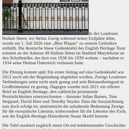
In der Londoner
Hallam Street, wo Stefan Zweig während seiner Exiljahre lebte,
wurde am 1. Juli 2026 eine „Blue Plaque“ zu seinem Gedenken
enthüllt. Die ikonische blaue Gedenktafel des English Heritage Trust
erinnert an der Adresse 49 Hallam Street im Stadtteil Marylebone an
den Schriftsteller, der dort von 1936 bis 1939 wohnte – nachdem er
1934 seine Heimat Österreich verlassen hatte.
Die Ehrung kommt spät: Ein erster Antrag auf eine Gedenktafel war
2012 noch mit der Begründung abgelehnt worden, Zweigs Londoner
Verbindungen seien nicht stark genug und sein Bekanntheitsgrad in
Großbritannien zu gering. Dagegen wandte sich 2021 ein offener
Brief an English Heritage, den zahlreiche prominente
Persönlichkeiten unterzeichneten – darunter Julian Barnes, Tom
Stoppard, David Hare und Timothy Snyder. Dass die Auszeichnung
nun doch erfolgt ist, unterstreicht die anhaltende Bedeutung Zweigs
für die europäische Literatur, insbesondere für die Literatur des Exils,
wie die English-Heritage-Historikerin Susan Skedd betonte.
Die Tafel markiert zugleich einen Ort mit beklemmender Geschichte: