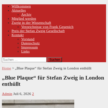
Skip
Primary
Willkommen
Menu
to
Aktuelles
content
Archiv
Mitglied werden
Zweig in der Wissenschaft
Verzeichnisse von Frank Geuenich
Preis der Stefan Zweig Gesellschaft
Kontakt
Vorstand
Datenschutz
Impressum
Links
Suchen
nach:
Home
>
„Blue Plaque“ für Stefan Zweig in London enthüllt
„Blue Plaque“ für Stefan Zweig in London
enthüllt
Admin
Juli 6, 2026
2