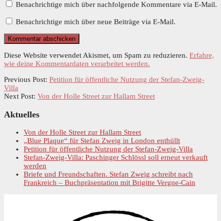
Benachrichtige mich über nachfolgende Kommentare via E-Mail.
Benachrichtige mich über neue Beiträge via E-Mail.
Diese Website verwendet Akismet, um Spam zu reduzieren.
Erfahre,
wie deine Kommentardaten verarbeitet werden.
Previous Post:
Petition für öffentliche Nutzung der Stefan-Zweig-
Villa
Next Post:
Von der Holle Street zur Hallam Street
Primary
Aktuelles
Sidebar
Von der Holle Street zur Hallam Street
„Blue Plaque“ für Stefan Zweig in London enthüllt
Petition für öffentliche Nutzung der Stefan-Zweig-Villa
Stefan-Zweig-Villa: Paschinger Schlössl soll erneut verkauft
werden
Briefe und Freundschaften. Stefan Zweig schreibt nach
Frankreich – Buchpräsentation mit Brigitte Vergne-Cain