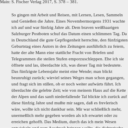
Main: S. Fischer Verlag 2017, S. 378 – 381.
So gingen mit Arbeit und Reisen, mit Lernen, Lesen, Sammeln
und Genießen die Jahre. Eines Novembermorgens 1931 wachte
ich auf und war fünfzig Jahre alt. Dem braven weißhaarigen
Salzburger Postboten schuf das Datum einen schlimmen Tag. Da
in Deutschland die gute Gepflogenheit herrschte, den fünfzigsten
Geburtstag eines Autors in den Zeitungen ausführlich zu feiern,
hatte der alte Mann eine stattliche Fracht von Briefen und
Telegrammen die steilen Stufen emporzuschleppen. Ehe ich sie
öffnete und las, überdachte ich, was dieser Tag mir bedeutete.
Das fünfzigste Lebensjahr meint eine Wende; man blickt
beunruhigt zurück; wieviel seines Weges man schon gegangen,
und fragt sich im stillen, ob er noch weiter aufwärts führt. Ich
überdachte die gelebte Zeit; wie von meinem Haus auf die Kette
der Alpen und das sanft niederfallende Tal blickte ich zurück auf
diese fünfzig Jahre und mußte mir sagen, daß es frevlerisch
wäre, wollte ich nicht dankbar sein. Mir war schließlich mehr,
unermeßlich mehr gegeben worden als ich erwartet oder zu
erreichen gehofft. Das Medium, durch das ich mein Wesen