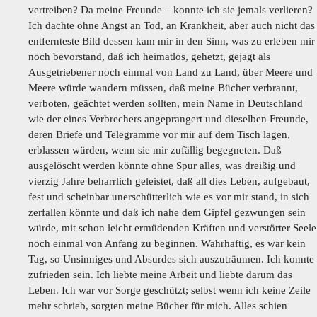
vertreiben? Da meine Freunde – konnte ich sie jemals verlieren?
Ich dachte ohne Angst an Tod, an Krankheit, aber auch nicht das
entfernteste Bild dessen kam mir in den Sinn, was zu erleben mir
noch bevorstand, daß ich heimatlos, gehetzt, gejagt als
Ausgetriebener noch einmal von Land zu Land, über Meere und
Meere würde wandern müssen, daß meine Bücher verbrannt,
verboten, geächtet werden sollten, mein Name in Deutschland
wie der eines Verbrechers angeprangert und dieselben Freunde,
deren Briefe und Telegramme vor mir auf dem Tisch lagen,
erblassen würden, wenn sie mir zufällig begegneten. Daß
ausgelöscht werden könnte ohne Spur alles, was dreißig und
vierzig Jahre beharrlich geleistet, daß all dies Leben, aufgebaut,
fest und scheinbar unerschütterlich wie es vor mir stand, in sich
zerfallen könnte und daß ich nahe dem Gipfel gezwungen sein
würde, mit schon leicht ermüdenden Kräften und verstörter Seele
noch einmal von Anfang zu beginnen. Wahrhaftig, es war kein
Tag, so Unsinniges und Absurdes sich auszuträumen. Ich konnte
zufrieden sein. Ich liebte meine Arbeit und liebte darum das
Leben. Ich war vor Sorge geschützt; selbst wenn ich keine Zeile
mehr schrieb, sorgten meine Bücher für mich. Alles schien