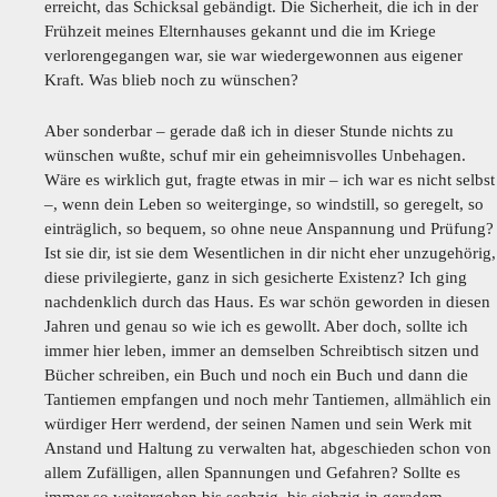
erreicht, das Schicksal gebändigt. Die Sicherheit, die ich in der
Frühzeit meines Elternhauses gekannt und die im Kriege
verlorengegangen war, sie war wiedergewonnen aus eigener
Kraft. Was blieb noch zu wünschen?
Aber sonderbar – gerade daß ich in dieser Stunde nichts zu
wünschen wußte, schuf mir ein geheimnisvolles Unbehagen.
Wäre es wirklich gut, fragte etwas in mir – ich war es nicht selbst
–, wenn dein Leben so weiterginge, so windstill, so geregelt, so
einträglich, so bequem, so ohne neue Anspannung und Prüfung?
Ist sie dir, ist sie dem Wesentlichen in dir nicht eher unzugehörig,
diese privilegierte, ganz in sich gesicherte Existenz? Ich ging
nachdenklich durch das Haus. Es war schön geworden in diesen
Jahren und genau so wie ich es gewollt. Aber doch, sollte ich
immer hier leben, immer an demselben Schreibtisch sitzen und
Bücher schreiben, ein Buch und noch ein Buch und dann die
Tantiemen empfangen und noch mehr Tantiemen, allmählich ein
würdiger Herr werdend, der seinen Namen und sein Werk mit
Anstand und Haltung zu verwalten hat, abgeschieden schon von
allem Zufälligen, allen Spannungen und Gefahren? Sollte es