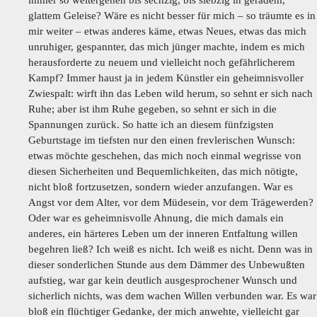
immer so weitergehen bis sechzig, bis siebzig in geradem,
glattem Geleise? Wäre es nicht besser für mich – so träumte es in
mir weiter – etwas anderes käme, etwas Neues, etwas das mich
unruhiger, gespannter, das mich jünger machte, indem es mich
herausforderte zu neuem und vielleicht noch gefährlicherem
Kampf? Immer haust ja in jedem Künstler ein geheimnisvoller
Zwiespalt: wirft ihn das Leben wild herum, so sehnt er sich nach
Ruhe; aber ist ihm Ruhe gegeben, so sehnt er sich in die
Spannungen zurück. So hatte ich an diesem fünfzigsten
Geburtstage im tiefsten nur den einen frevlerischen Wunsch:
etwas möchte geschehen, das mich noch einmal wegrisse von
diesen Sicherheiten und Bequemlichkeiten, das mich nötigte,
nicht bloß fortzusetzen, sondern wieder anzufangen. War es
Angst vor dem Alter, vor dem Müdesein, vor dem Trägewerden?
Oder war es geheimnisvolle Ahnung, die mich damals ein
anderes, ein härteres Leben um der inneren Entfaltung willen
begehren ließ? Ich weiß es nicht. Ich weiß es nicht. Denn was in
dieser sonderlichen Stunde aus dem Dämmer des Unbewußten
aufstieg, war gar kein deutlich ausgesprochener Wunsch und
sicherlich nichts, was dem wachen Willen verbunden war. Es war
bloß ein flüchtiger Gedanke, der mich anwehte, vielleicht gar