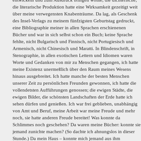
entwickeln und zum Ausdruck bringen wollte, die dichterische,
die literarische Produktion hatte eine Wirksamkeit gezeitigt weit
über meine verwegensten Knabenträume. Da lag, als Geschenk
des Insel-Verlags zu meinem fünfzigsten Geburtstag gedruckt,
eine Bibliographie meiner in allen Sprachen erschienenen
Bücher und war in sich selbst schon ein Buch; keine Sprache
fehlte, nicht Bulgarisch und Finnisch, nicht Portugiesisch und
Armenisch, nicht Chinesisch und Maratti. In Blindenschrift, in
Stenographie, in allen exotischen Lettern und Idiomen waren
Worte und Gedanken von mir zu Menschen gegangen, ich hatte
meine Existenz unermeßlich über den Raum meines Wesens
hinaus ausgebreitet. Ich hatte manche der besten Menschen
unserer Zeit zu persönlichen Freunden gewonnen, ich hatte die
vollendetsten Aufführungen genossen; die ewigen Städte, die
ewigen Bilder, die schönsten Landschaften der Erde hatte ich
sehen dürfen und genießen. Ich war frei geblieben, unabhängig
von Amt und Beruf, meine Arbeit war meine Freude und mehr
noch, sie hatte anderen Freude bereitet! Was konnte da
Schlimmes noch geschehen? Da waren meine Bücher: konnte sie
jemand zunichte machen? (So dachte ich ahnungslos in dieser
Stunde.) Da mein Haus – konnte mich jemand aus ihm