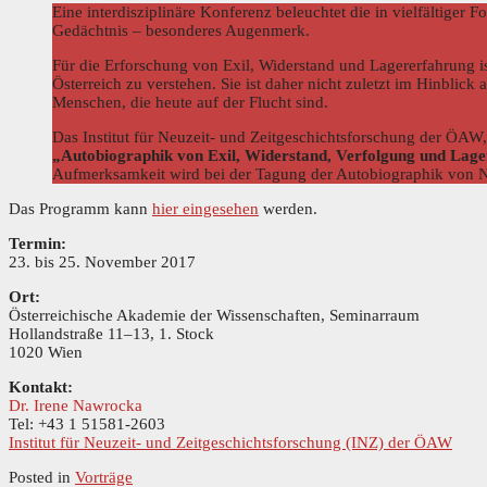
Eine interdisziplinäre Konferenz beleuchtet die in vielfältiger
Gedächtnis – besonderes Augenmerk.
Für die Erforschung von Exil, Widerstand und Lagererfahrung is
Österreich zu verstehen. Sie ist daher nicht zuletzt im Hinblick
Menschen, die heute auf der Flucht sind.
Das Institut für Neuzeit- und Zeitgeschichtsforschung der ÖAW
„
Autobiographik von Exil, Widerstand, Verfolgung und Lag
Aufmerksamkeit wird bei der Tagung der Autobiographik von NS
Das Programm kann
hier eingesehen
werden.
Termin:
23. bis 25. November 2017
Ort:
Österreichische Akademie der Wissenschaften, Seminarraum
Hollandstraße 11–13, 1. Stock
1020 Wien
Kontakt:
Dr. Irene Nawrocka
Tel: +43 1 51581-2603
Institut für Neuzeit- und Zeitgeschichtsforschung (INZ) der ÖAW
Posted in
Vorträge