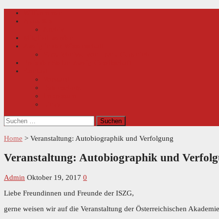
Skip
Primary
Willkommen
Menu
to
Aktuelles
content
Archiv
Mitglied werden
Zweig in der Wissenschaft
Verzeichnisse von Frank Geuenich
Preis der Stefan Zweig Gesellschaft
Kontakt
Vorstand
Datenschutz
Impressum
Links
Suchen
nach:
Home
>
Veranstaltung: Autobiographik und Verfolgung
Veranstaltung: Autobiographik und Verfol
Admin
Oktober 19, 2017
0
Liebe Freundinnen und Freunde der ISZG,
gerne weisen wir auf die Veranstaltung der Österreichischen Akade