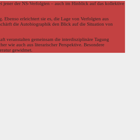
ei jener der NS-Verfolgten – auch im Hinblick auf das kollektive
 Ebenso erleichtert sie es, die Lage von Verfolgten aus
 schärft die Autobiographik den Blick auf die Situation von
ft veranstalten gemeinsam die interdisziplinäre Tagung
scher wie auch aus literarischer Perspektive. Besondere
eratur gewidmet.