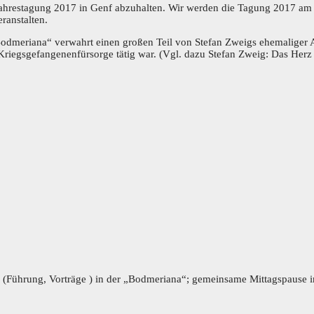
ahrestagung 2017 in Genf abzuhalten. Wir werden die Tagung 2017 am 
ranstalten.
eca Bodmeriana“ verwahrt einen großen Teil von Stefan Zweigs ehemali
Kriegsgefangenenfürsorge tätig war. (Vgl. dazu Stefan Zweig: Das Herz
en).
 (Führung, Vorträge ) in der „Bodmeriana“; gemeinsame Mittagspause i