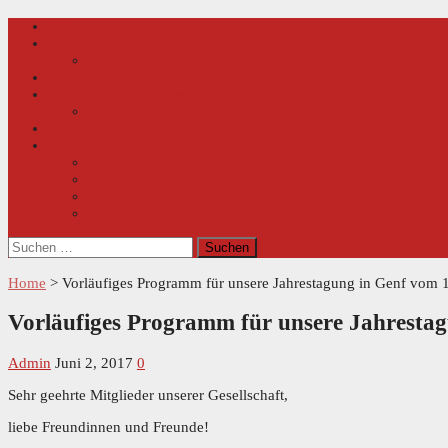
Skip
Primary
Willkommen
Menu
to
Aktuelles
content
Archiv
Mitglied werden
Zweig in der Wissenschaft
Verzeichnisse von Frank Geuenich
Preis der Stefan Zweig Gesellschaft
Kontakt
Vorstand
Datenschutz
Impressum
Links
Suchen
nach:
Home
>
Vorläufiges Programm für unsere Jahrestagung in Genf vom 
Vorläufiges Programm für unsere Jahrestag
Admin
Juni 2, 2017
0
Sehr geehrte Mitglieder unserer Gesellschaft,
liebe Freundinnen und Freunde!