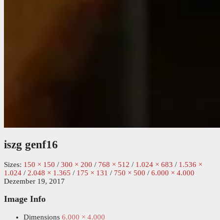
iszg genf16
Sizes:
150 × 150
/
300 × 200
/
768 × 512
/
1.024 × 683
/
1.536 ×
1.024
/
2.048 × 1.365
/
175 × 131
/
750 × 500
/
6.000 × 4.000
Dezember 19, 2017
Image Info
Dimensions
6.000 × 4.000