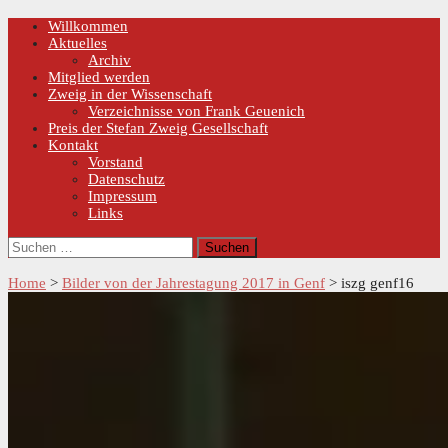
Skip
Primary
Willkommen
Menu
to
Aktuelles
content
Archiv
Mitglied werden
Zweig in der Wissenschaft
Verzeichnisse von Frank Geuenich
Preis der Stefan Zweig Gesellschaft
Kontakt
Vorstand
Datenschutz
Impressum
Links
Suchen
nach:
Home
>
Bilder von der Jahrestagung 2017 in Genf
>
iszg genf16