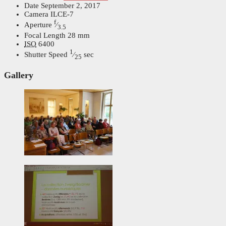
Date
September 2, 2017
Camera
ILCE-7
f
Aperture
⁄
3.5
Focal Length
28 mm
ISO
6400
1
Shutter Speed
⁄
sec
25
Gallery