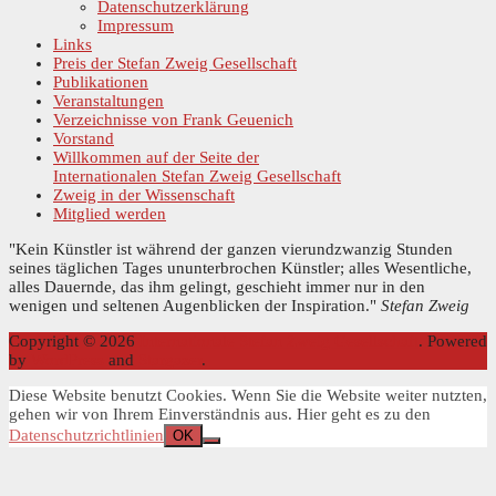
Datenschutzerklärung
Impressum
Links
Preis der Stefan Zweig Gesellschaft
Publikationen
Veranstaltungen
Verzeichnisse von Frank Geuenich
Vorstand
Willkommen auf der Seite der
Internationalen Stefan Zweig Gesellschaft
Zweig in der Wissenschaft
Mitglied werden
"Kein Künstler ist während der ganzen vierundzwanzig Stunden
seines täglichen Tages ununterbrochen Künstler; alles Wesentliche,
alles Dauernde, das ihm gelingt, geschieht immer nur in den
wenigen und seltenen Augenblicken der Inspiration."
Stefan Zweig
Copyright © 2026
Internationale Stefan Zweig Gesellschaft
. Powered
by
WordPress
and
Stargazer
.
Diese Website benutzt Cookies. Wenn Sie die Website weiter nutzten,
gehen wir von Ihrem Einverständnis aus. Hier geht es zu den
Datenschutzrichtlinien
OK