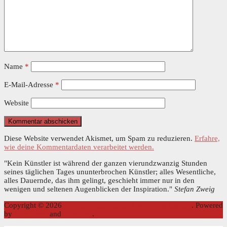
Name
*
E-Mail-Adresse
*
Website
Diese Website verwendet Akismet, um Spam zu reduzieren.
Erfahre,
wie deine Kommentardaten verarbeitet werden.
"Kein Künstler ist während der ganzen vierundzwanzig Stunden
seines täglichen Tages ununterbrochen Künstler; alles Wesentliche,
alles Dauernde, das ihm gelingt, geschieht immer nur in den
wenigen und seltenen Augenblicken der Inspiration."
Stefan Zweig
Copyright © 2026
Internationale Stefan Zweig Gesellschaft
. Powered
by
WordPress
and
Stargazer
.