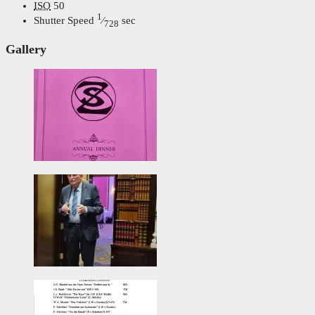
ISO
50
1
Shutter Speed
⁄
sec
728
Gallery