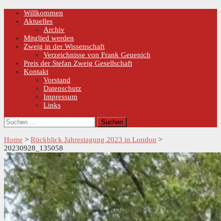
Skip
Primary
Willkommen
Menu
to
Aktuelles
content
Archiv
Mitglied werden
Zweig in der Wissenschaft
Verzeichnisse von Frank Geuenich
Preis der Stefan Zweig Gesellschaft
Kontakt
Vorstand
Datenschutz
Impressum
Links
Suchen
nach:
Home
>
Rückblick Jahrestagung 2023 in London
>
20230928_135058