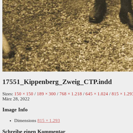
17551_Kippenberg_Zweig_CTP.indd
Sizes:
150 × 150
/
189 × 300
/
768 × 1.218
/
645 × 1.024
/
815 × 1.29
März 28, 2022
Image Info
Dimensions
815 × 1.293
Schreibe einen Kommentar