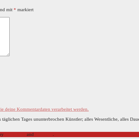
ind mit
*
markiert
wie deine Kommentardaten verarbeitet werden.
 täglichen Tages ununterbrochen Künstler; alles Wesentliche, alles Dau
 by
WordPress
and
Stargazer
.