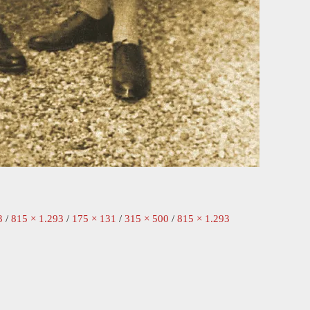
3
/
815 × 1.293
/
175 × 131
/
315 × 500
/
815 × 1.293