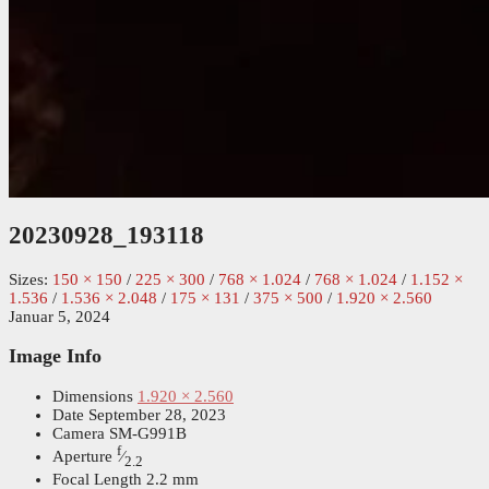
20230928_193118
Sizes:
150 × 150
/
225 × 300
/
768 × 1.024
/
768 × 1.024
/
1.152 ×
1.536
/
1.536 × 2.048
/
175 × 131
/
375 × 500
/
1.920 × 2.560
Januar 5, 2024
Image Info
Dimensions
1.920 × 2.560
Date
September 28, 2023
Camera
SM-G991B
f
Aperture
⁄
2.2
Focal Length
2.2 mm