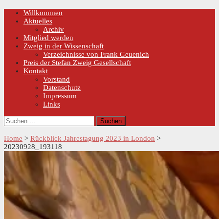
Skip
Primary
Willkommen
Menu
to
Aktuelles
content
Archiv
Mitglied werden
Zweig in der Wissenschaft
Verzeichnisse von Frank Geuenich
Preis der Stefan Zweig Gesellschaft
Kontakt
Vorstand
Datenschutz
Impressum
Links
Suchen
nach:
Home
>
Rückblick Jahrestagung 2023 in London
>
20230928_193118