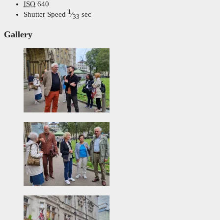
ISO
640
1
Shutter Speed
⁄
sec
33
Gallery