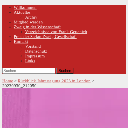
Skip
Primary
Willkommen
Menu
to
Aktuelles
content
Archiv
Mitglied werden
Zweig in der Wissenschaft
Verzeichnisse von Frank Geuenich
Preis der Stefan Zweig Gesellschaft
Kontakt
Vorstand
Datenschutz
Impressum
Links
Suchen
nach:
Home
>
Rückblick Jahrestagung 2023 in London
>
20230930_212050